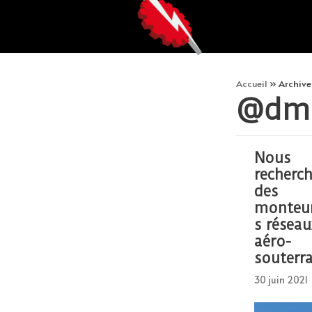
Aller
au
contenu
Accueil
»
Archiv
@dmi
Nous
recherc
des
monteur
s réseau
aéro-
souterr
30 juin 2021