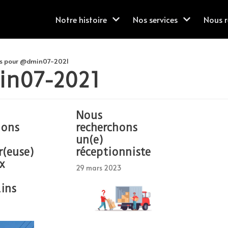
Notre histoire
Nos services
Nous r
es pour @dmin07-2021
n07-2021
Nous
hons
recherchons
un(e)
(euse)
réceptionniste
x
29 mars 2023
ains
…