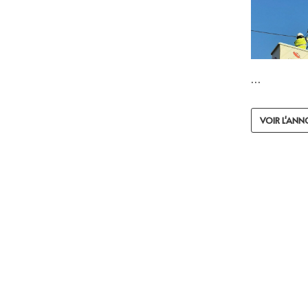
…
VOIR L'ANN